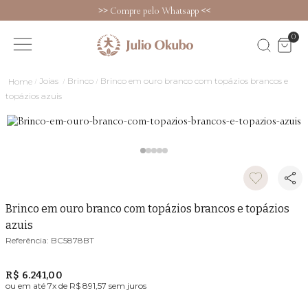
>>
Compre pelo Whatsapp
<<
0
Joias
Brinco
Brinco em ouro branco com topázios brancos e
topázios azuis
Brinco em ouro branco com topázios brancos e topázios
azuis
BC5878BT
R$ 6.241,00
ou em até
7
x de
R$ 891,57
sem juros