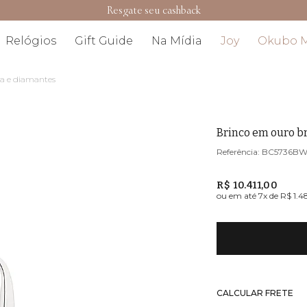
Resgate seu cashback
elógios
Gift Guide
Na Mídia
Joy
Okubo Men
 diamantes
Brinco em ouro br
BC5736BW
R$ 10.411,00
ou em até
7
x de
R$ 1.4
CALCULAR FRETE