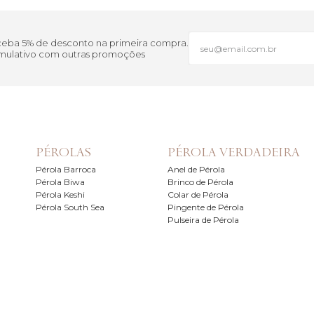
 5% de desconto na primeira compra.
lativo com outras promoções
PÉROLAS
PÉROLA VERDADEIRA
Pérola Barroca
Anel de Pérola
Pérola Biwa
Brinco de Pérola
Pérola Keshi
Colar de Pérola
Pérola South Sea
Pingente de Pérola