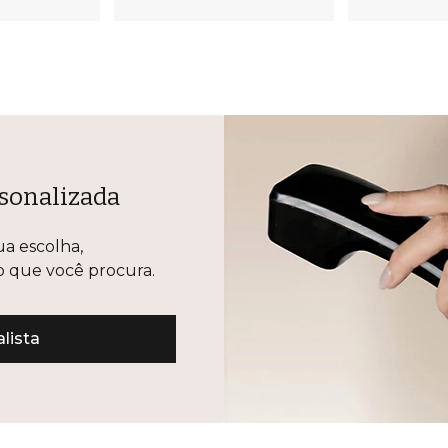
nalizada
colha, esclarecer
ura.
sta