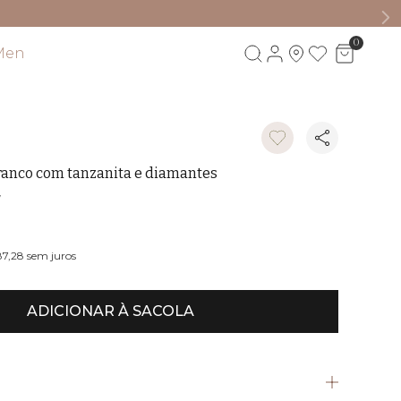
0
Visite também
anco com tanzanita e diamantes
87,28
sem juros
ADICIONAR À SACOLA