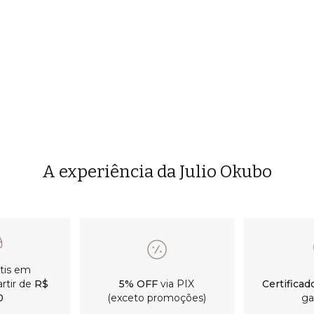
A experiência da Julio Okubo
m compras a
5% OFF
via PIX
Certifica
R$ 800
(exceto promoções)
ga