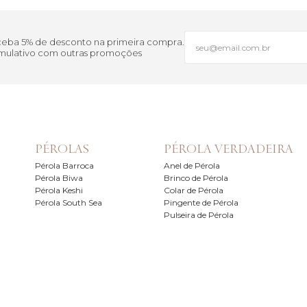
eceba 5% de desconto na primeira compra.
cumulativo com outras promoções
PÉROLAS
PÉROLA VERDADEIRA
Pérola Barroca
Anel de Pérola
Pérola Biwa
Brinco de Pérola
Pérola Keshi
Colar de Pérola
Pérola South Sea
Pingente de Pérola
Pulseira de Pérola