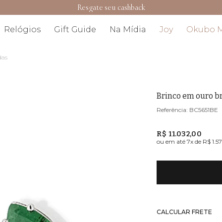
Resgate seu cashback
Relógios
Gift Guide
Na Mídia
Joy
Okubo 
das
Brinco em ouro b
BC5651BE
R$ 11.032,00
ou em até
7
x de
R$ 1.5
CALCULAR FRETE