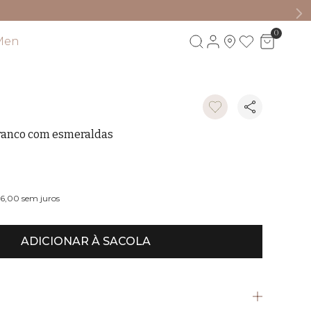
0
Men
Visite também
ranco com esmeraldas
76,00
sem juros
ADICIONAR À SACOLA