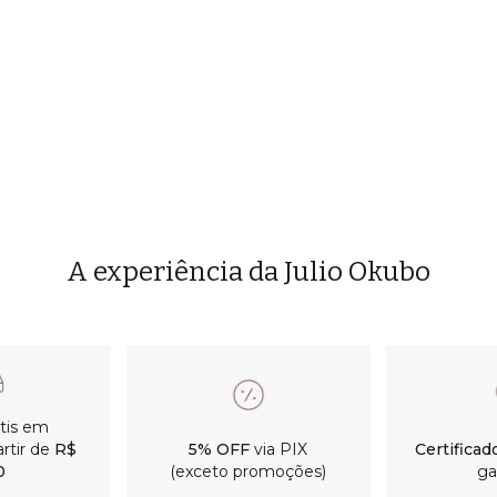
A experiência da Julio Okubo
átis em
rtir de
R$
5% OFF
via PIX
Certificad
0
(exceto promoções)
ga