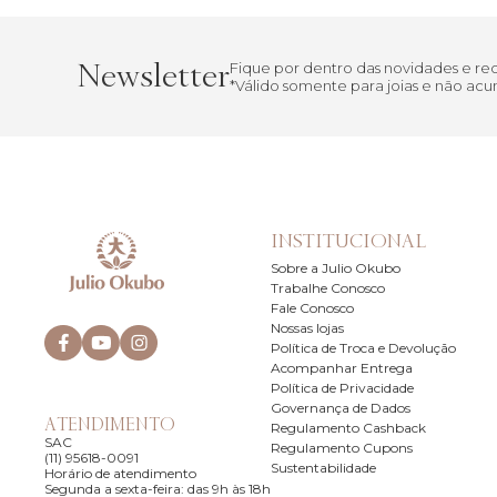
Newsletter
Fique por dentro das novidades e r
*Válido somente para joias e não a
INSTITUCIONAL
Sobre a Julio Okubo
Trabalhe Conosco
Fale Conosco
Nossas lojas
Política de Troca e Devolução
Acompanhar Entrega
Política de Privacidade
Governança de Dados
ATENDIMENTO
Regulamento Cashback
SAC
Regulamento Cupons
(11) 95618-0091
Sustentabilidade
Horário de atendimento
Segunda a sexta-feira: das 9h às 18h