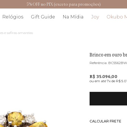
5% OFF no PIX (exceto para promoções)
Relógios
Gift Guide
Na Mídia
Joy
Okubo 
 e safiras amarelas
Brinco em ouro b
BC5562B
R$ 35.096,00
ou em até
7
x de
R$ 5.0
CALCULAR FRETE