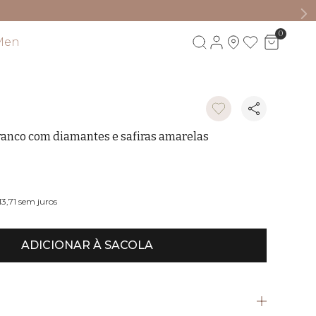
0
Men
Visite também
ranco com diamantes e safiras amarelas
W
13,71
sem juros
ADICIONAR À SACOLA