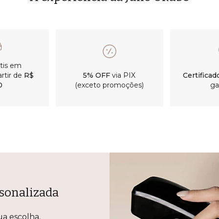
átis em
rtir de
R$
5% OFF
via PIX
Certificad
0
(exceto promoções)
ga
sonalizada
ua escolha,