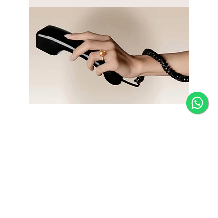
Newsletter
Fique por dentro das novidades e receba 5% de desconto
na primeira compra.
*Válido somente para joias e não acumulativo com outras
promoções