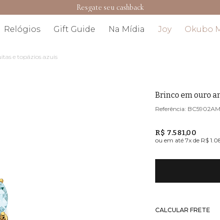
Resgate seu cashback
Relógios
Gift Guide
Na Mídia
Joy
Okubo 
as e topázios azuis
Brinco em ouro a
BC5902A
R$ 7.581,00
ou em até
7
x de
R$ 1.
CALCULAR FRETE