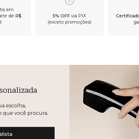
átis em
rtir de
R$
5% OFF
via PIX
Certificad
0
(exceto promoções)
ga
sonalizada
ua escolha,
lo que você procura.
lista