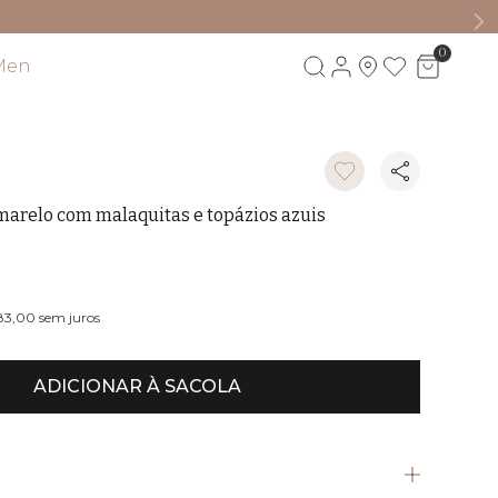
0
Men
Visite também
marelo com malaquitas e topázios azuis
M
083,00
sem juros
ADICIONAR À SACOLA