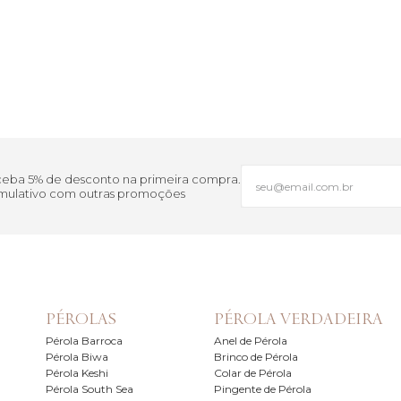
eceba 5% de desconto na primeira compra.
cumulativo com outras promoções
PÉROLAS
PÉROLA VERDADEIRA
Pérola Barroca
Anel de Pérola
Pérola Biwa
Brinco de Pérola
Pérola Keshi
Colar de Pérola
Pérola South Sea
Pingente de Pérola