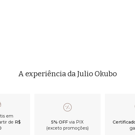
A experiência da Julio Okubo
átis em
rtir de
R$
5% OFF
via PIX
Certificad
0
(exceto promoções)
ga