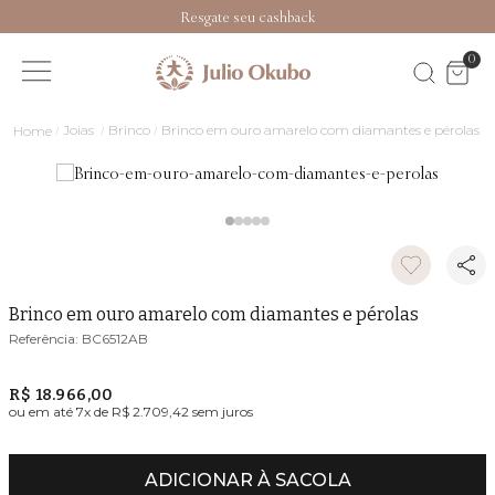
Resgate seu cashback
0
Joias
Brinco
Brinco em ouro amarelo com diamantes e pérolas
Brinco em ouro amarelo com diamantes e pérolas
BC6512AB
R$ 18.966,00
ou em até
7
x de
R$ 2.709,42
sem juros
ADICIONAR À SACOLA