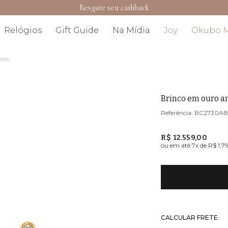
Resgate seu cashback
Relógios
Gift Guide
Na Mídia
Joy
Okubo 
tes
Brinco em ouro 
BC2730A
R$ 12.559,00
ou em até
7
x de
R$ 1.7
CALCULAR FRETE