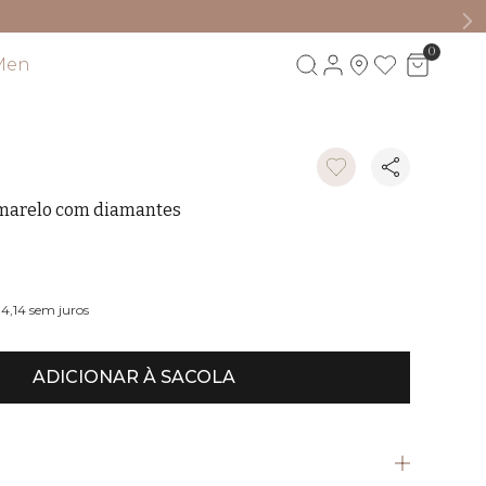
0
Men
Visite também
amarelo com diamantes
B
94,14
sem juros
ADICIONAR À SACOLA