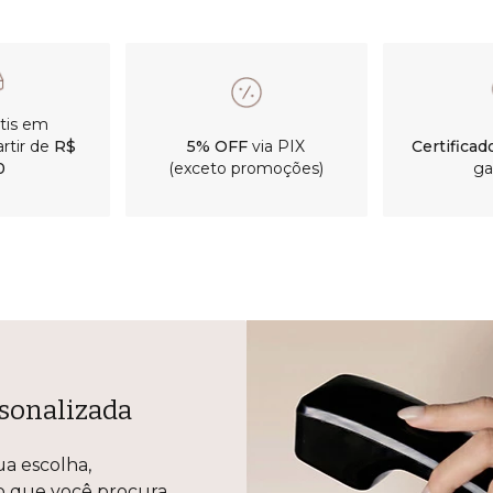
átis em
rtir de
R$
5% OFF
via PIX
Certificad
0
(exceto promoções)
ga
sonalizada
ua escolha,
lo que você procura.