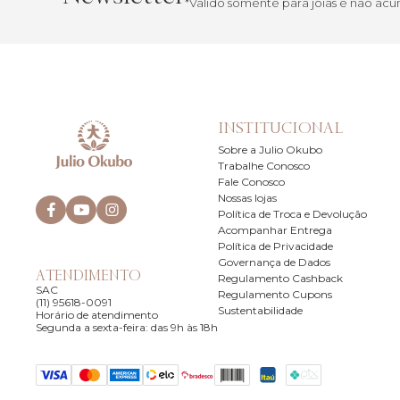
*Válido somente para joias e não a
INSTITUCIONAL
Sobre a Julio Okubo
Trabalhe Conosco
Fale Conosco
Nossas lojas
Política de Troca e Devolução
Acompanhar Entrega
Política de Privacidade
Governança de Dados
ATENDIMENTO
Regulamento Cashback
SAC
Regulamento Cupons
(11) 95618-0091
Sustentabilidade
Horário de atendimento
Segunda a sexta-feira: das 9h às 18h