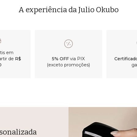
A experiência da Julio Okubo
átis em
rtir de
R$
5% OFF
via PIX
Certificad
0
(exceto promoções)
ga
sonalizada