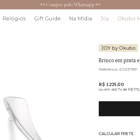
5% OFF no PIX (exceto para promoções)
Relógios
Gift Guide
Na Mídia
Joy
Okubo 
JOY by Okubo
Brinco em prata e
E0037BP
R$ 1.225,00
ou em até
7
x de
R$ 175
CALCULAR FRETE