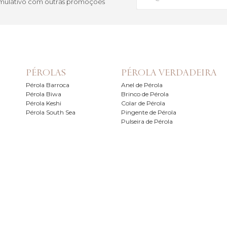
cumulativo com outras promoções
PÉROLAS
PÉROLA VERDADEIRA
Pérola Barroca
Anel de Pérola
Pérola Biwa
Brinco de Pérola
Pérola Keshi
Colar de Pérola
Pérola South Sea
Pingente de Pérola
Pulseira de Pérola