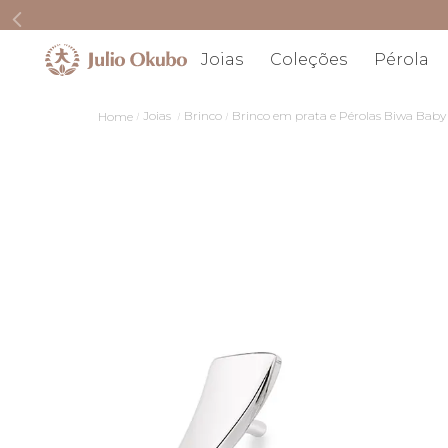
Joias
Coleções
Pérola
Joias
Brinco
Brinco em prata e Pérolas Biwa Baby