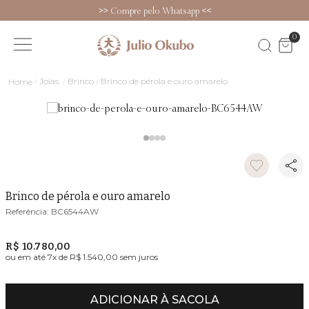
>>
Compre pelo Whatsapp
<<
0
Joias
Brinco
Brinco de pérola e ouro amarelo
Brinco de pérola e ouro amarelo
BC6544AW
R$ 10.780,00
ou em até
7
x de
R$ 1.540,00
sem juros
ADICIONAR À SACOLA