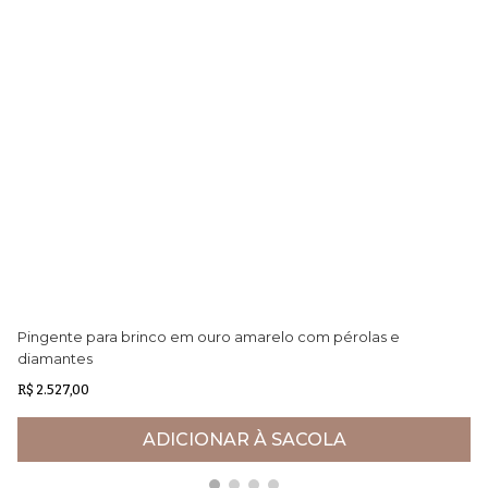
Pingente para brinco em ouro amarelo com pérolas e
Br
diamantes
R$ 2.527,00
R$
ADICIONAR À SACOLA