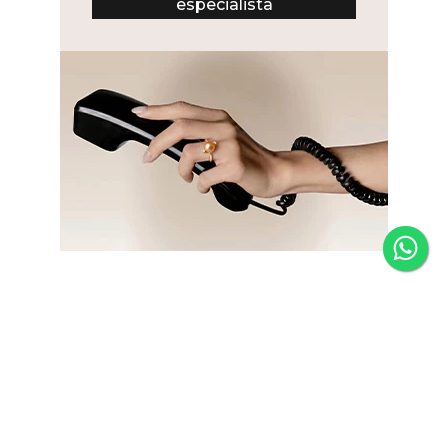
especialista
Newsletter
Fique por dentro das novidades e receba 5% de desconto
na primeira compra.
*Válido somente para joias e não acumulativo com outras
promoções