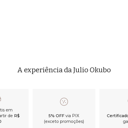
A experiência da Julio Okubo
átis em
rtir de
R$
5% OFF
via PIX
Certificad
0
(exceto promoções)
ga