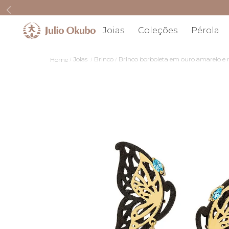
Joias
Coleções
Pérola
Joias
Brinco
Brinco borboleta em ouro amarelo e 