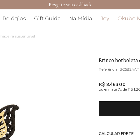
Resgate seu cashback
Relógios
Gift Guide
Na Mídia
Joy
Okubo 
madeira sustentável
Brinco borboleta
BC5824AT
R$ 8.463,00
ou em até
7
x de
R$ 1.2
CALCULAR FRETE