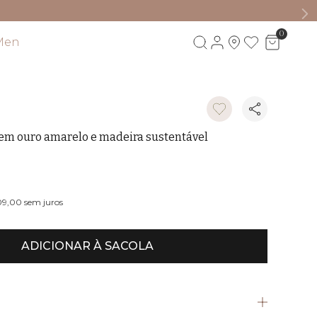
0
Men
Visite também
 em ouro amarelo e madeira sustentável
09,00
sem juros
ADICIONAR À SACOLA