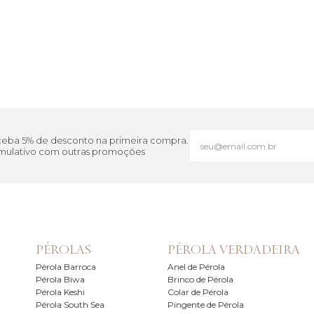
eceba 5% de desconto na primeira compra.
cumulativo com outras promoções
PÉROLAS
PÉROLA VERDADEIRA
Pérola Barroca
Anel de Pérola
Pérola Biwa
Brinco de Pérola
Pérola Keshi
Colar de Pérola
Pérola South Sea
Pingente de Pérola