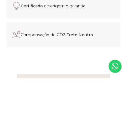
Certificado
de origem e garantia
Compensação de CO2
Frete Neutro
Experiência de compra
personalizada
Nosso time está pronto para
orientar sua escolha, esclarecer
dúvidas e localizar o modelo que