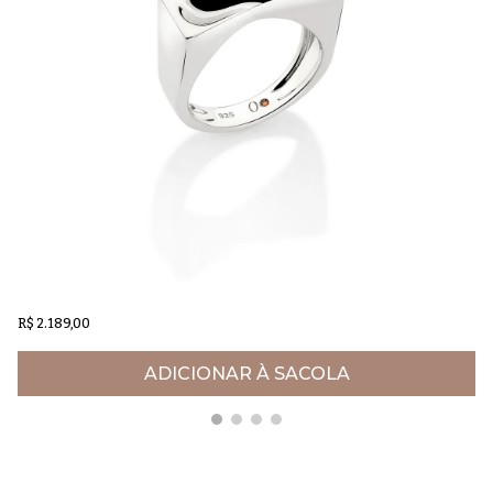
Anel de prata Joy
Br
R$ 2.189,00
R$
ADICIONAR À SACOLA