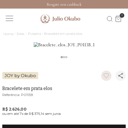
Resgate seu cashback
0
Joias
Pulseira
Bracelete em prata elos
JOY by Okubo
Bracelete em prata elos
P0113B
R$ 2.626,00
ou em até
7
x de
R$ 375,14
sem juros