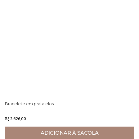
Bracelete em prata elos
Br
R$ 2.626,00
R$
ADICIONAR À SACOLA