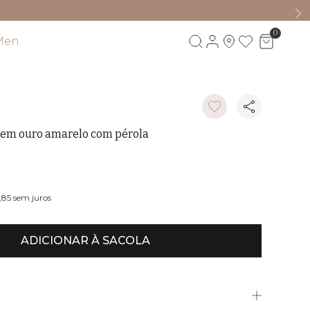
0
Men
Visite também
 em ouro amarelo com pérola
W
,85
sem juros
ADICIONAR À SACOLA