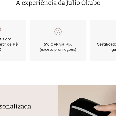
A experiência da Julio Okubo
átis em
rtir de
R$
5% OFF
via PIX
Certificad
0
(exceto promoções)
ga
sonalizada