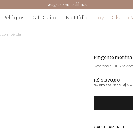
Resgate seu cashback
Relógios
Gift Guide
Na Mídia
Joy
Okubo 
 com pérola
Pingente menina
BE6579A
R$ 3.870,00
ou em até
7
x de
R$ 552
CALCULAR FRETE