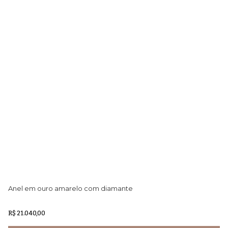
Anel em ouro amarelo com diamante
Br
R$ 21.040,00
R$