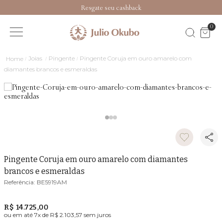
Resgate seu cashback
0
Joias
Pingente
Pingente Coruja em ouro amarelo com
diamantes brancos e esmeraldas
Pingente Coruja em ouro amarelo com diamantes
brancos e esmeraldas
BE5919AM
R$ 14.725,00
ou em até
7
x de
R$ 2.103,57
sem juros