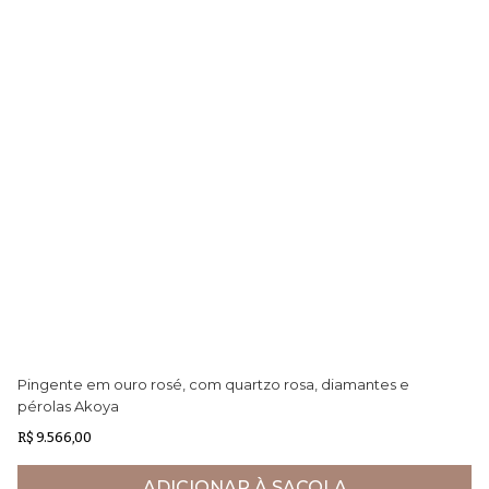
Pingente em ouro rosé, com quartzo rosa, diamantes e
An
pérolas Akoya
R$ 9.566,00
R$
ADICIONAR À SACOLA