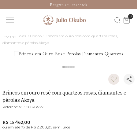
Resgate seu cashback
0
Joias
Brinco
Brincos em ouro rosé com quartzos rosas,
diamantes e pérolas Akoya
Brincos em ouro rosé com quartzos rosas, diamantes e
pérolas Akoya
BC6628VW
R$ 15.462,00
ou em até
7
x de
R$ 2.208,85
sem juros