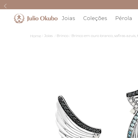
Joias
Coleções
Pérola
Joias
Brinco
Brinco em ouro branco, safiras azuis,