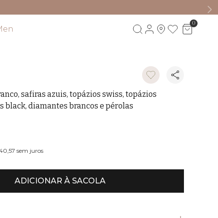
0
Men
Visite também
anco, safiras azuis, topázios swiss, topázios
s black, diamantes brancos e pérolas
40,57
sem juros
ADICIONAR À SACOLA