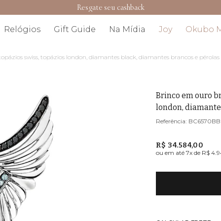
Resgate seu cashback
Relógios
Gift Guide
Na Mídia
Joy
Okubo 
 topázios swiss, topázios london, diamantes black, diamantes brancos e pérolas
Brinco em ouro br
london, diamante
BC6570BB
R$ 34.584,00
ou em até
7
x de
R$ 4.9