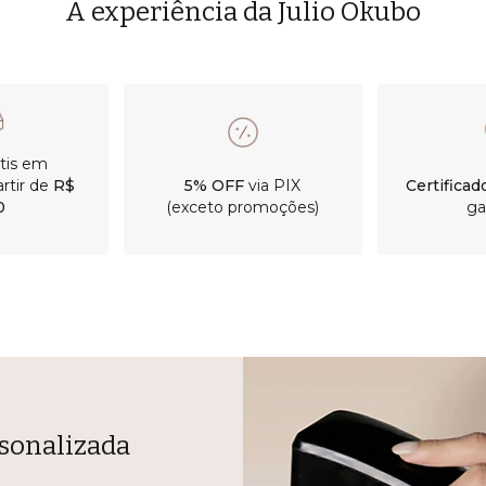
A experiência da Julio Okubo
átis em
rtir de
R$
5% OFF
via PIX
Certificad
0
(exceto promoções)
ga
sonalizada