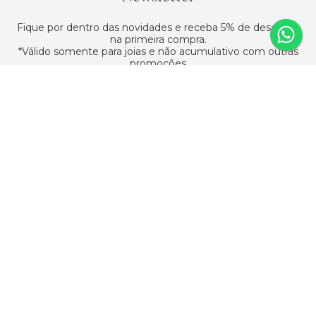
Fique por dentro das novidades e receba 5% de desconto
na primeira compra.
*Válido somente para joias e não acumulativo com outras
promoções
Assinar
ATENDIMENTO
SAC
(11) 95618-0091
Horário de atendimento
Segunda a sexta-feira: das 9h às 18h