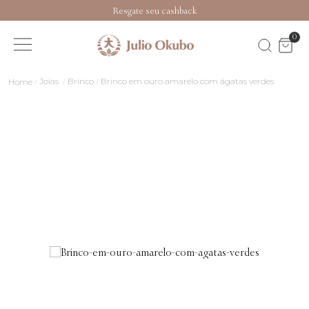
Resgate seu cashback
0
Joias
Brinco
Brinco em ouro amarelo com ágatas verdes