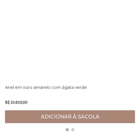
Anel em ouro amarelo com ágata verde
Pi
R$ 10.810,00
R$
ADICIONAR À SACOLA