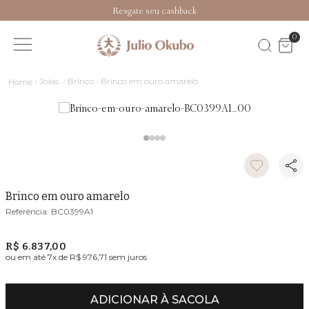
Resgate seu cashback
0
Joias
Brinco
Brinco em ouro amarelo
Brinco em ouro amarelo
BC0399A1
R$ 6.837,00
ou em até
7
x de
R$ 976,71
sem juros
ADICIONAR À SACOLA