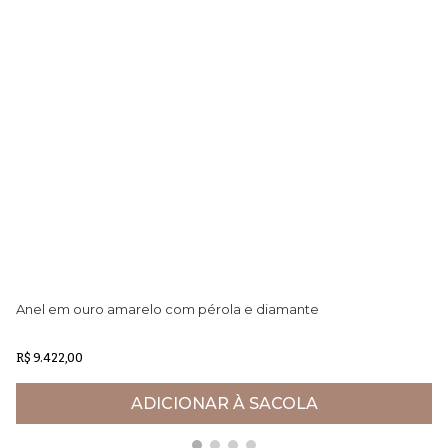
Anel em ouro amarelo com pérola e diamante
An
R$ 9.422,00
R$
ADICIONAR À SACOLA