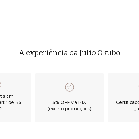
A experiência da Julio Okubo
átis em
rtir de
R$
5% OFF
via PIX
Certificad
0
(exceto promoções)
ga