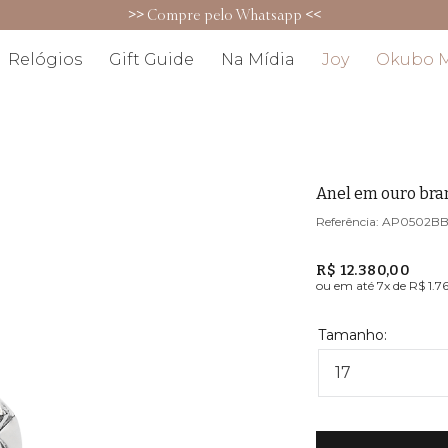
>>
Compre pelo Whatsapp
<<
Relógios
Gift Guide
Na Mídia
Joy
Okubo 
Anel em ouro br
AP0502B
R$ 12.380,00
ou em até
7
x de
R$ 1.7
17