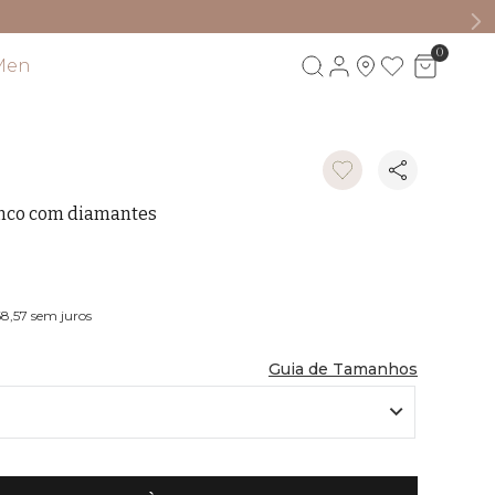
0
Men
Visite também
anco com diamantes
B
68,57
sem juros
Guia de Tamanhos