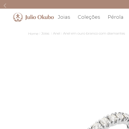
Joias
Coleções
Pérola
Joias
Anel
Anel em ouro branco com diamantes