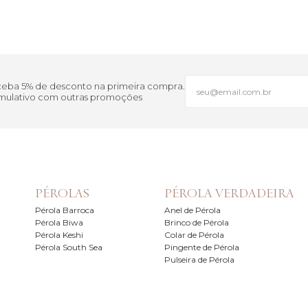
eceba 5% de desconto na primeira compra.
cumulativo com outras promoções
PÉROLAS
PÉROLA VERDADEIRA
Pérola Barroca
Anel de Pérola
Pérola Biwa
Brinco de Pérola
Pérola Keshi
Colar de Pérola
Pérola South Sea
Pingente de Pérola
Pulseira de Pérola