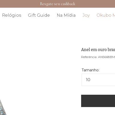
Resgate seu cashback
Relógios
Gift Guide
Na Mídia
Joy
Okubo 
Anel em ouro bra
AN5668B
10