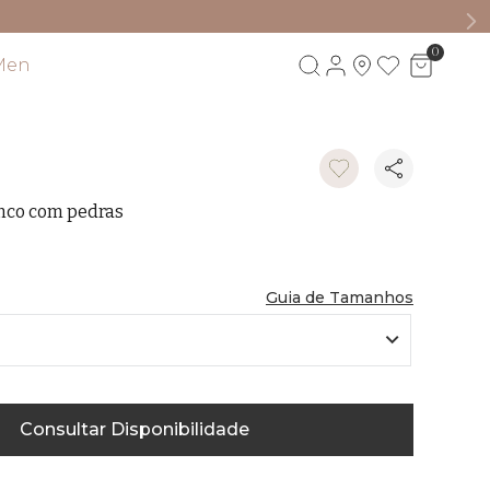
0
Men
Visite também
nco com pedras
M
Guia de Tamanhos
Consultar Disponibilidade