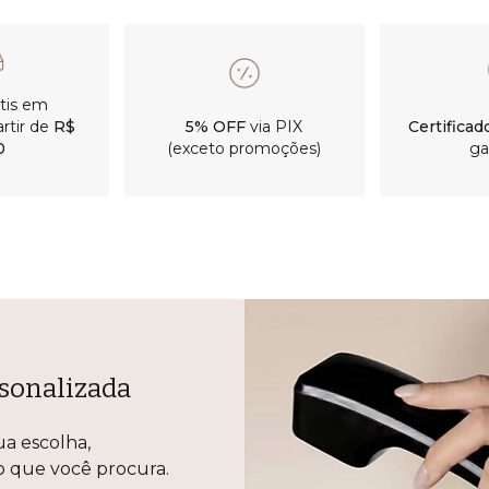
átis em
rtir de
R$
5% OFF
via PIX
Certificad
0
(exceto promoções)
ga
sonalizada
ua escolha,
lo que você procura.