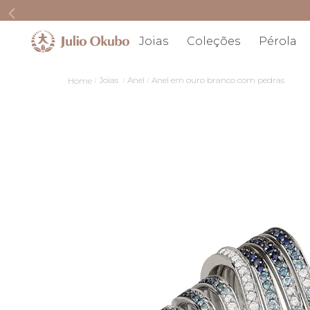
Joias
Coleções
Pérola
Joias
Anel
Anel em ouro branco com pedras