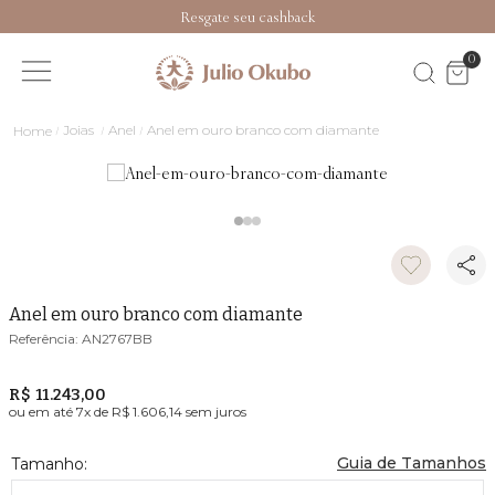
Resgate seu cashback
0
Joias
Anel
Anel em ouro branco com diamante
Anel em ouro branco com diamante
AN2767BB
R$ 11.243,00
ou em até
7
x de
R$ 1.606,14
sem juros
Guia de Tamanhos