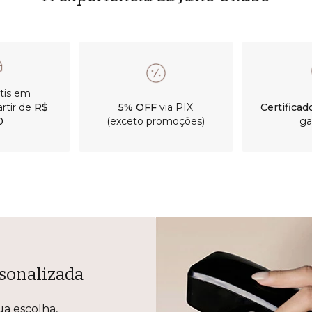
átis em
rtir de
R$
5% OFF
via PIX
Certificad
0
(exceto promoções)
ga
sonalizada
ua escolha,