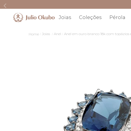
Joias
Coleções
Pérola
Joias
Anel
Anel em ouro branco 18k com topázios 