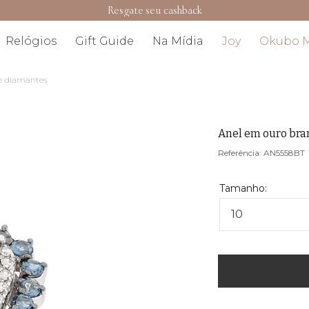
Resgate seu cashback
Relógios
Gift Guide
Na Mídia
Joy
Okubo 
e diamantes
Anel em ouro bra
AN5558BT
10