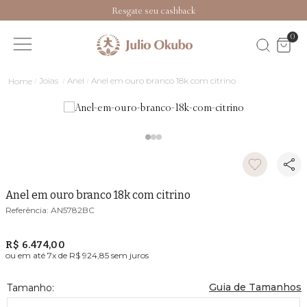
Resgate seu cashback
0
Joias
Anel
Anel em ouro branco 18k com citrino
Anel em ouro branco 18k com citrino
AN5782BC
R$ 6.474,00
ou em até
7
x de
R$ 924,85
sem juros
Guia de Tamanhos