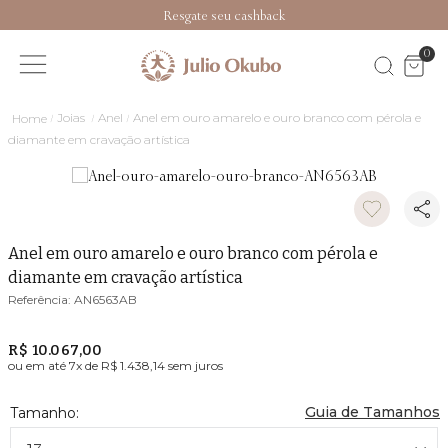
Resgate seu cashback
0
Joias
Anel
Anel em ouro amarelo e ouro branco com pérola e
diamante em cravação artística
Anel em ouro amarelo e ouro branco com pérola e
diamante em cravação artística
AN6563AB
R$ 10.067,00
ou em até
7
x de
R$ 1.438,14
sem juros
Guia de Tamanhos