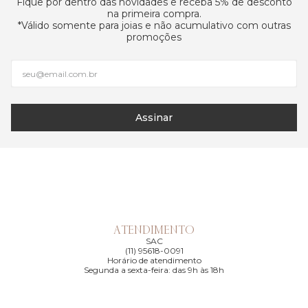
Fique por dentro das novidades e receba 5% de desconto
na primeira compra.
*Válido somente para joias e não acumulativo com outras
promoções
Assinar
ATENDIMENTO
SAC
(11) 95618-0091
Horário de atendimento
Segunda a sexta-feira: das 9h às 18h