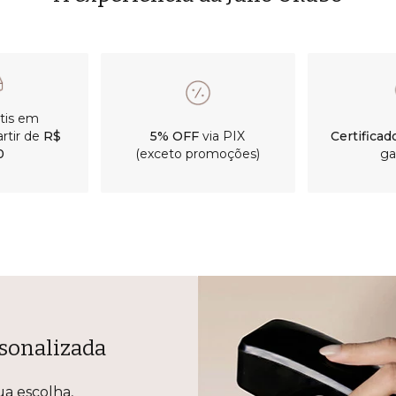
átis em
rtir de
R$
5% OFF
via PIX
Certificad
0
(exceto promoções)
ga
sonalizada
ua escolha,