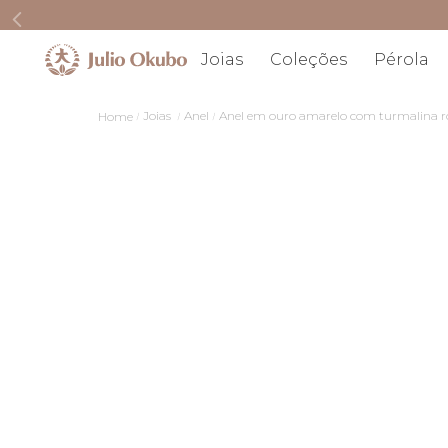
Joias
Coleções
Pérola
Joias
Anel
Anel em ouro amarelo com turmalina r