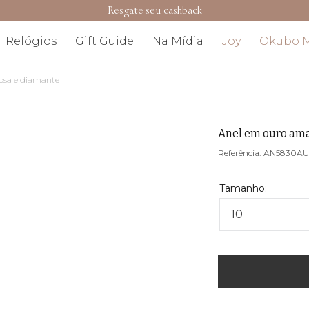
Resgate seu cashback
Relógios
Gift Guide
Na Mídia
Joy
Okubo 
osa e diamante
Anel em ouro ama
AN5830A
10