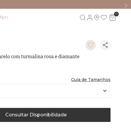
0
Men
Visite também
relo com turmalina rosa e diamante
U
Guia de Tamanhos
Consultar Disponibilidade