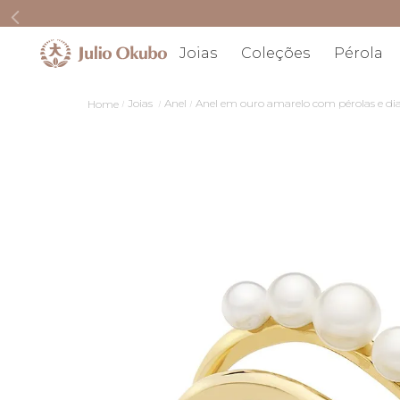
Joias
Coleções
Pérola
Joias
Anel
Anel em ouro amarelo com pérolas e d