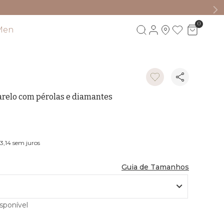
0
Men
Visite também
relo com pérolas e diamantes
93,14
sem juros
Guia de Tamanhos
sponível