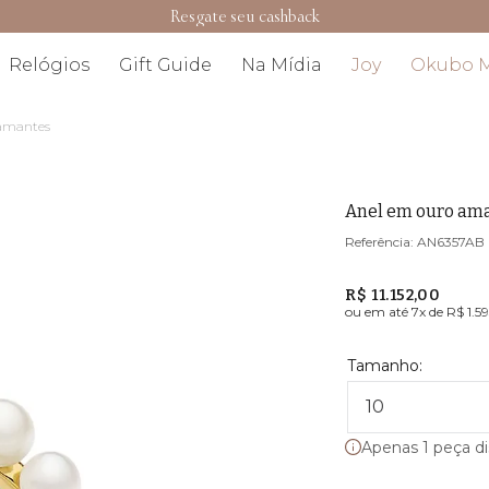
Resgate seu cashback
Relógios
Gift Guide
Na Mídia
Joy
Okubo 
iamantes
Anel em ouro ama
AN6357AB
R$ 11.152,00
ou em até
7
x de
R$ 1.5
10
Apenas 1 peça di