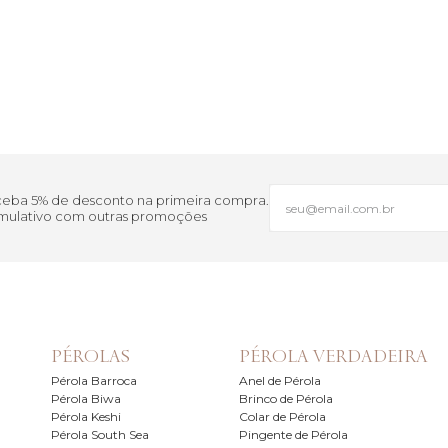
eceba 5% de desconto na primeira compra.
cumulativo com outras promoções
PÉROLAS
PÉROLA VERDADEIRA
Pérola Barroca
Anel de Pérola
Pérola Biwa
Brinco de Pérola
Pérola Keshi
Colar de Pérola
Pérola South Sea
Pingente de Pérola