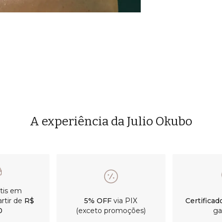
A experiência da Julio Okubo
átis em
rtir de
R$
5% OFF
via PIX
Certificad
0
(exceto promoções)
ga