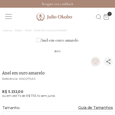
Resgate seu cashback
0
Joias
Anel
Anel em ouro amarelo
Anel em ouro amarelo
AN0279AS
R$ 5.132,00
ou em até
7
x de
R$ 733,14
sem juros
Guia de Tamanhos