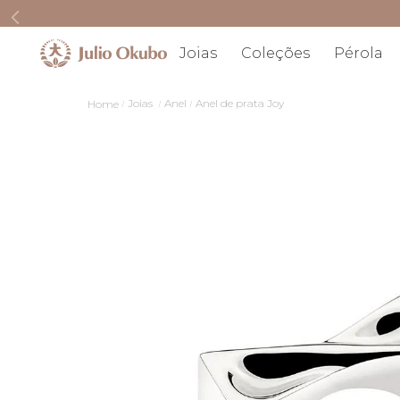
Joias
Coleções
Pérola
R
Joias
Anel
Anel de prata Joy