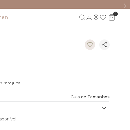
0
Visite também
,71
sem juros
Guia de Tamanhos
nível