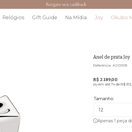
Resgate seu cashback
elógios
Gift Guide
Na Mídia
Joy
Okubo Men
Anel de prata Joy
A0099B
R$ 2.189,00
ou em até
7
x de
R$ 312
12
Apenas 1 peça dispo