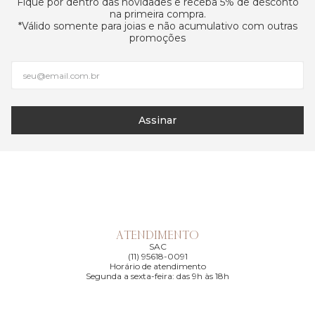
Fique por dentro das novidades e receba 5% de desconto
na primeira compra.
*Válido somente para joias e não acumulativo com outras
promoções
Assinar
ATENDIMENTO
SAC
(11) 95618-0091
Horário de atendimento
Segunda a sexta-feira: das 9h às 18h