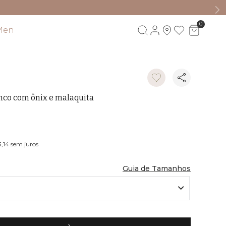
0
Men
Visite também
nco com ônix e malaquita
M
,14
sem juros
Guia de Tamanhos