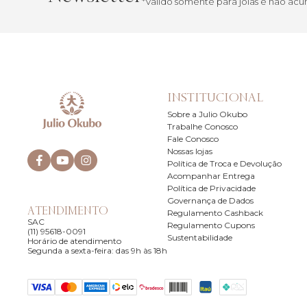
*Válido somente para joias e não a
INSTITUCIONAL
Sobre a Julio Okubo
Trabalhe Conosco
Fale Conosco
Nossas lojas
Política de Troca e Devolução
Acompanhar Entrega
Política de Privacidade
Governança de Dados
ATENDIMENTO
Regulamento Cashback
SAC
Regulamento Cupons
(11) 95618-0091
Sustentabilidade
Horário de atendimento
Segunda a sexta-feira: das 9h às 18h