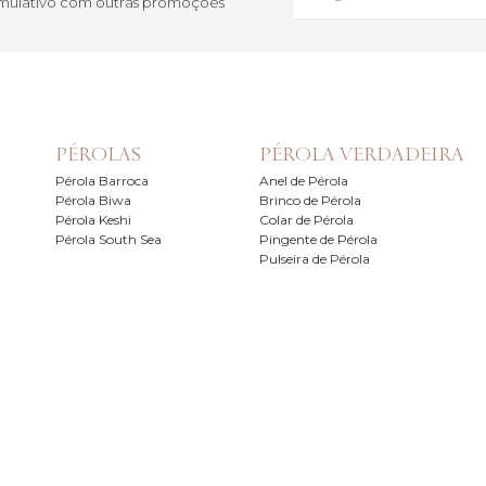
cumulativo com outras promoções
PÉROLAS
PÉROLA VERDADEIRA
Pérola Barroca
Anel de Pérola
Pérola Biwa
Brinco de Pérola
Pérola Keshi
Colar de Pérola
Pérola South Sea
Pingente de Pérola
Pulseira de Pérola