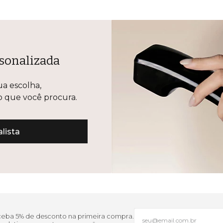
sonalizada
ua escolha,
lo que você procura.
lista
eceba 5% de desconto na primeira compra.