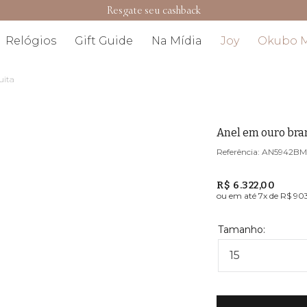
Resgate seu cashback
Relógios
Gift Guide
Na Mídia
Joy
Okubo 
uita
Anel em ouro bra
AN5942B
R$ 6.322,00
ou em até
7
x de
R$ 903
15