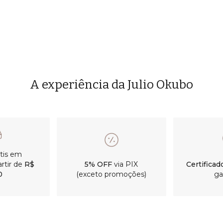
A experiência da Julio Okubo
átis em
rtir de
R$
5% OFF
via PIX
Certificad
0
(exceto promoções)
ga