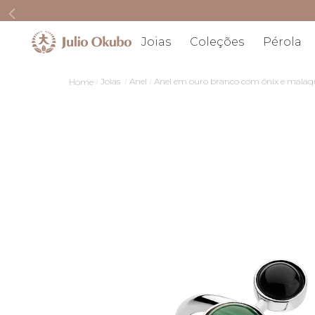
Joias
Coleções
Pérola
Joias
Anel
Anel em ouro branco com ônix e malaq