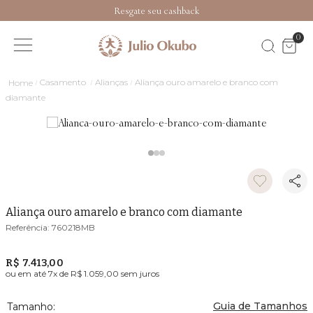
Resgate seu cashback
0
Casamento
Alianças
Aliança ouro amarelo e branco com
diamante
Aliança ouro amarelo e branco com diamante
760218MB
R$ 7.413,00
ou em até
7
x de
R$ 1.059,00
sem juros
Guia de Tamanhos