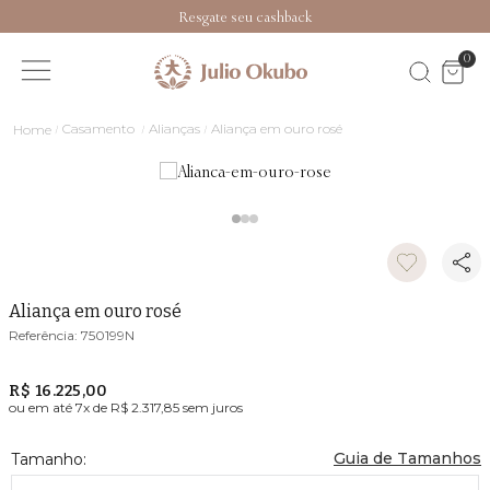
Resgate seu cashback
0
Casamento
Alianças
Aliança em ouro rosé
Aliança em ouro rosé
750199N
R$ 16.225,00
ou em até
7
x de
R$ 2.317,85
sem juros
Guia de Tamanhos