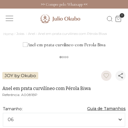
>>
Compre pelo Whatsapp
<<
0
Joias
Anel
Anel em prata curvilíneo com Pérola Biwa
JOY by Okubo
Anel em prata curvilíneo com Pérola Biwa
A0081BP
Guia de Tamanhos
06