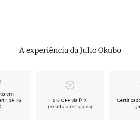
A experiência da Julio Okubo
átis em
rtir de
R$
5% OFF
via PIX
Certificad
0
(exceto promoções)
ga