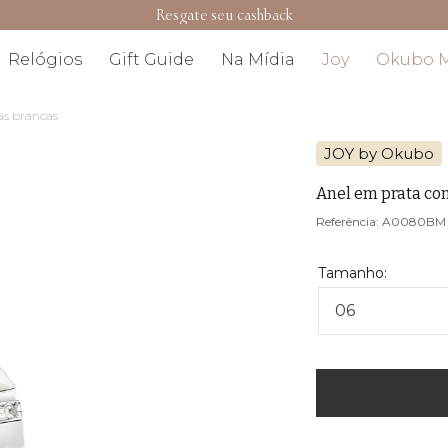
Relógios
Gift Guide
Na Mídia
Joy
Okubo 
as brancas
JOY by Okubo
Anel em prata com
A0080BM
06