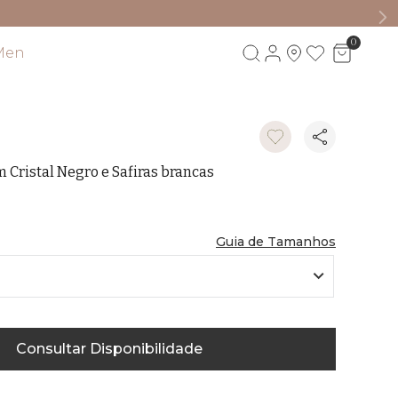
>>
Compre pelo Whatsapp
<<
0
Men
Visite também
 Cristal Negro e Safiras brancas
Guia de Tamanhos
Consultar Disponibilidade