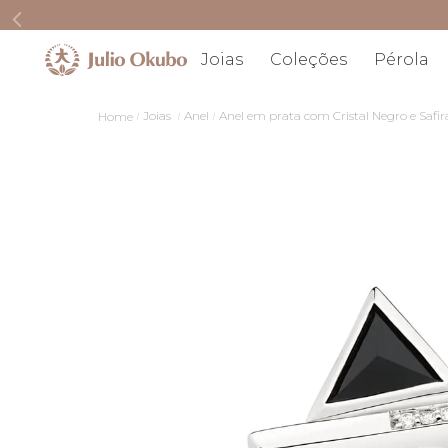
Joias
Coleções
Pérola
Joias
Anel
Anel em prata com Cristal Negro e Safir