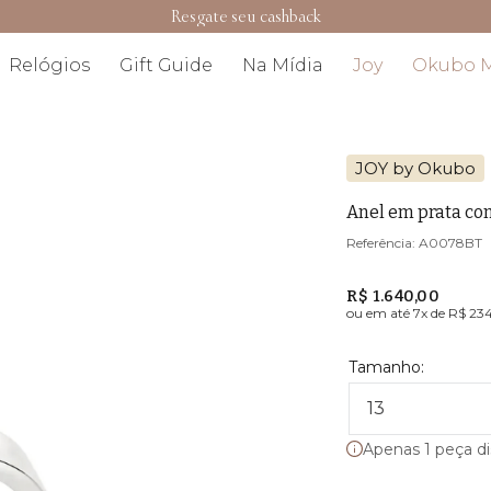
Resgate seu cashback
Relógios
Gift Guide
Na Mídia
Joy
Okubo 
JOY by Okubo
Anel em prata co
A0078BT
R$ 1.640,00
ou em até
7
x de
R$ 23
13
Apenas 1 peça di