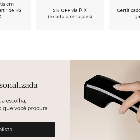
átis em
rtir de
R$
5% OFF
via PIX
Certificad
0
(exceto promoções)
ga
sonalizada
ua escolha,
lo que você procura.
lista