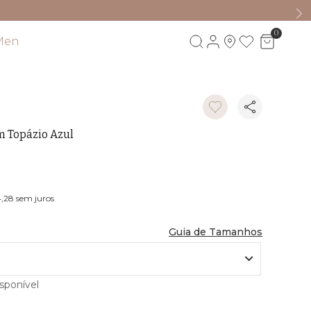
0
Men
Visite também
m Topázio Azul
4,28
sem juros
Guia de Tamanhos
sponível