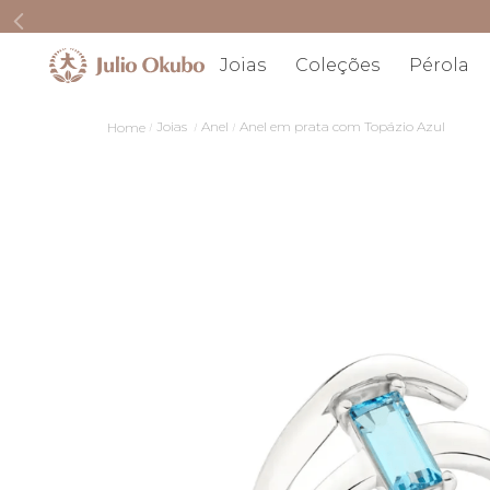
Joias
Coleções
Pérola
Joias
Anel
Anel em prata com Topázio Azul