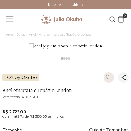
Resgate seu cashback
0
Joias
Anel
Anel em prata e Topázio London
JOY by Okubo
Anel em prata e Topázio London
A0038BT
R$ 2.722,00
ou em até
7
x de
R$ 388,85
sem juros
Guia de Tamanhos