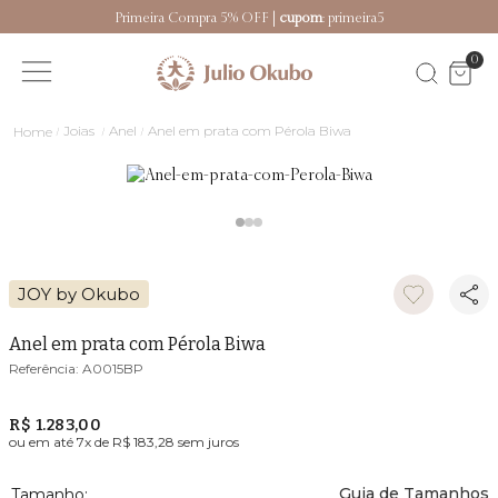
Primeira Compra 5% OFF |
cupom
: primeira5
0
Joias
Anel
Anel em prata com Pérola Biwa
JOY by Okubo
Anel em prata com Pérola Biwa
A0015BP
R$ 1.283,00
ou em até
7
x de
R$ 183,28
sem juros
Guia de Tamanhos