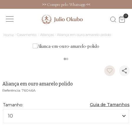
>>
Compre pelo Whatsapp
<<
0
Casamento
Alianças
Aliança em ouro amarelo polido
Aliança em ouro amarelo polido
76046A
Guia de Tamanhos
10