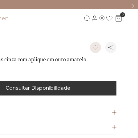
0
Men
Visite também
las cinza com aplique em ouro amarelo
1
Consultar Disponibilidade