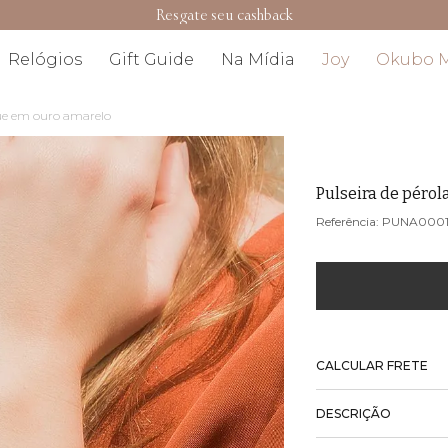
Resgate seu cashback
Relógios
Gift Guide
Na Mídia
Joy
Okubo 
que em ouro amarelo
Pulseira de péro
PUNA000
CALCULAR FRETE
DESCRIÇÃO