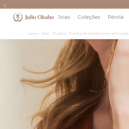
Joias
Coleções
Pérola
Joias
Pulseira
Pulseira de pérolas cinza com apli