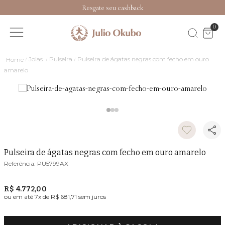
Resgate seu cashback
0
Joias
Pulseira
Pulseira de ágatas negras com fecho em ouro
amarelo
Pulseira de ágatas negras com fecho em ouro amarelo
PU5799AX
R$ 4.772,00
ou em até
7
x de
R$ 681,71
sem juros