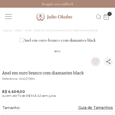
Resgate seu cashback
0
Joias
Anel
Anel em ouro branco com diamantes black
Anel em ouro branco com diamantes black
AN2271BN
R$ 6.604,00
ou em até
7
x de
R$ 943,42
sem juros
Guia de Tamanhos