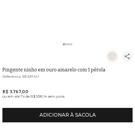
Pingente ninho em ouro amarelo com 1 pérola
BE6391A1
R$ 3.767,00
ou em até
7
x de
R$ 538,14
sem juros
ADICIONAR À SACOLA