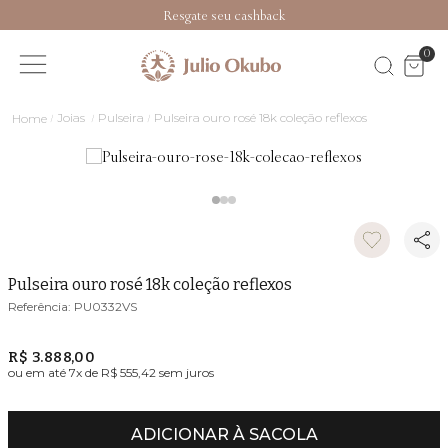
Resgate seu cashback
0
Joias
Pulseira
Pulseira ouro rosé 18k coleção reflexos
Pulseira ouro rosé 18k coleção reflexos
PU0332VS
R$ 3.888,00
ou em até
7
x de
R$ 555,42
sem juros
ADICIONAR À SACOLA