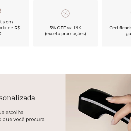
átis em
rtir de
R$
5% OFF
via PIX
Certificad
0
(exceto promoções)
ga
sonalizada
ua escolha,
lo que você procura.