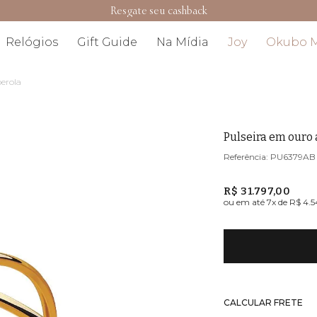
Resgate seu cashback
Relógios
Gift Guide
Na Mídia
Joy
Okubo 
erola
Pulseira em ouro
PU6379AB
R$ 31.797,00
ou em até
7
x de
R$ 4.5
CALCULAR FRETE