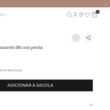
0
Men
Visite também
 amarelo 18k com perola
42,42
sem juros
ADICIONAR À SACOLA