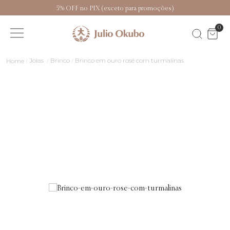
5% OFF no PIX (exceto para promoções)
0
Joias
Brinco
Brinco em ouro rosé com turmalinas