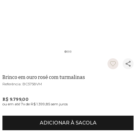
Brinco em ouro rosé com turmalinas
BC5758VM
R$ 9.799,00
ou em até
7
x de
R$ 1.399,85
sem juros
ADICIONAR À SACOLA