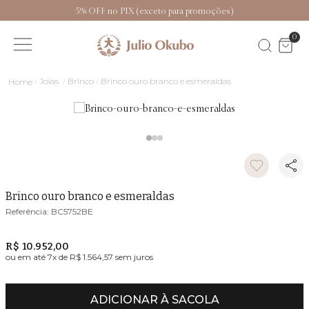
5% OFF no PIX (exceto para promoções)
0
Joias
Brinco
Brinco ouro branco e esmeraldas
Brinco ouro branco e esmeraldas
BC5752BE
R$ 10.952,00
ou em até
7
x de
R$ 1.564,57
sem juros
ADICIONAR À SACOLA